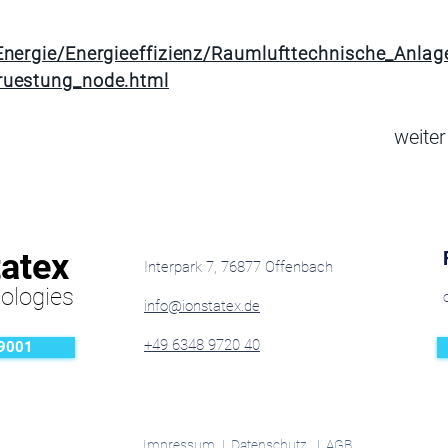
Energie/Energieeffizienz/Raumlufttechnische_Anla
ruestung_node.html
weiter
tatex
Interpark 7, 76877 Offenbach
ologies
info@ionstatex.de
+49 6348 9720 40
 9001
Impressum
|
Datenschutz
|
AGB