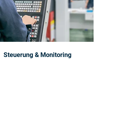
Steuerung & Monitoring
Mit unserer Software steuern
und überwachen Sie jede
Schwankung.
Alpha Ionstatex
Cleanroom Technologies
Interpark 7, 76877 Offenbach