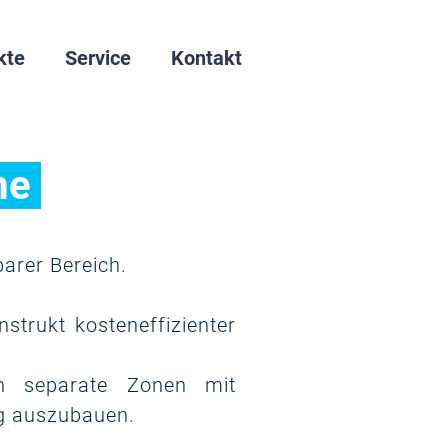
kte
Service
Kontakt
me
barer Bereich.
strukt kosteneffizienter
in separate Zonen mit
ig auszubauen.